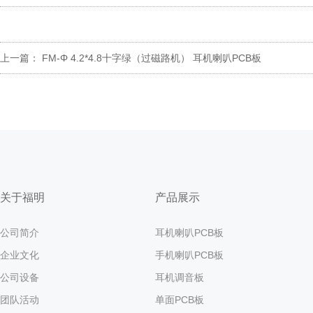
上一篇：
FM-Φ 4.2*4.8十字绿（过磁路机） 耳机喇叭PCB板
关于福明
产品展示
公司简介
耳机喇叭PCB板
企业文化
手机喇叭PCB板
公司设备
耳机调音板
团队活动
单面PCB板